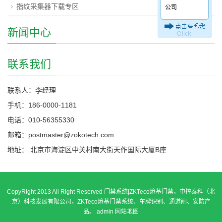
指纹采集器下载专区
公司
新闻中心
联系我们
联系人：李经理
手机：186-0000-1181
电话：010-56355330
邮箱：postmaster@zokotech.com
地址： 北京市海淀区中关村南大街天作国际大厦B座
CopyRight 2013 All Right Reserved 门禁系统|ZKTeco熵基门禁，中控泰科（北
京）科技发展有限公司，ZKTeco熵基门禁系统、车牌识别、通道闸、安防产
品。 admin
网站地图