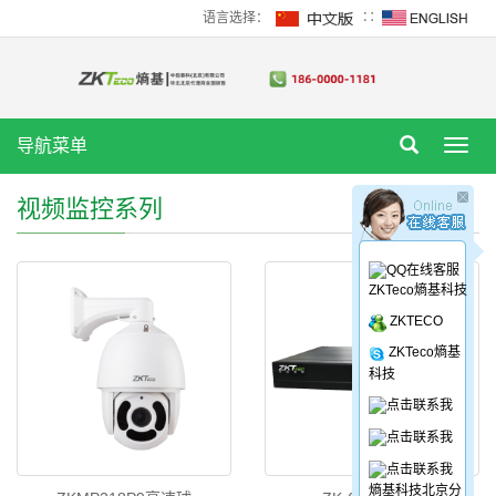
语言选择：
∷
导航菜单
Toggl
navig
视频监控系列
ZKTeco熵基科技
ZKTECO
ZKTeco熵基
科技
熵基科技北京分