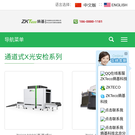
语言选择：
∷
导航菜单
Toggl
navig
通道式X光安检系列
ZKTeco熵基科技
ZKTECO
ZKTeco熵基
科技
熵基科技北京分